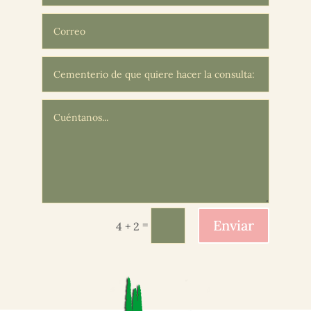
Enviar
=
4 + 2