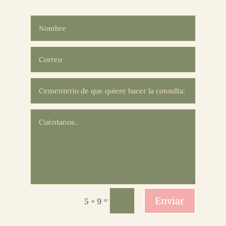
Enviar
=
5 + 9