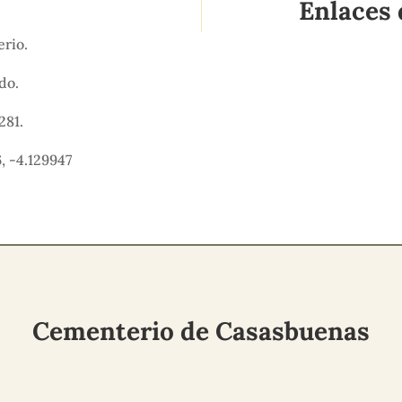
Enlaces 
erio.
ido.
281.
, -4.129947
Cementerio de Casasbuenas