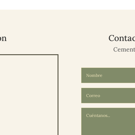
ón
Contac
Cement