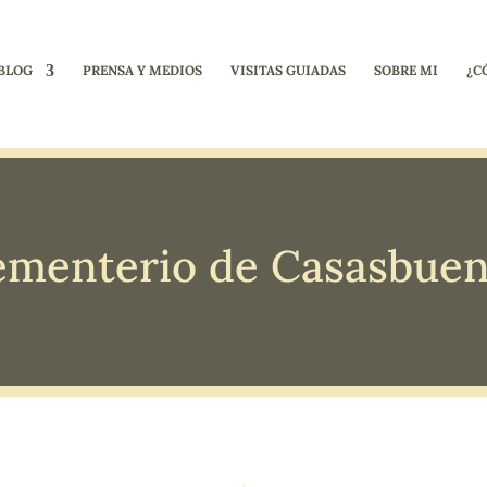
BLOG
PRENSA Y MEDIOS
VISITAS GUIADAS
SOBRE MI
¿C
menterio de Casasbue