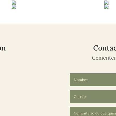
ón
Contac
Cementeri