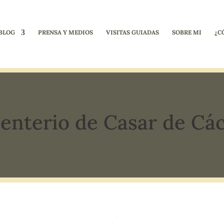
BLOG
PRENSA Y MEDIOS
VISITAS GUIADAS
SOBRE MI
¿C
nterio de Casar de Cá