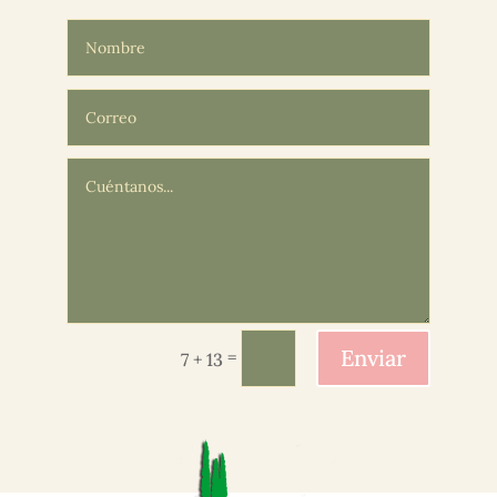
Enviar
=
7 + 13