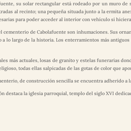
uente, su solar rectangular está rodeado por un muro de s
das al recinto; una pequeña situada junto a la ermita anex
sarias para poder acceder al interior con vehículo si hiciera 
el cementerio de Cabolafuente son inhumaciones. Sus ornam
a lo largo de la historia. Los enterramientos más antiguos
les más actuales, losas de granito y estelas funerarias don
gioso, todas ellas salpicadas de las gotas de color que aport
nterio, de construcción sencilla se encuentra adherido a la
ón destaca la iglesia parroquial, templo del siglo XVI dedic