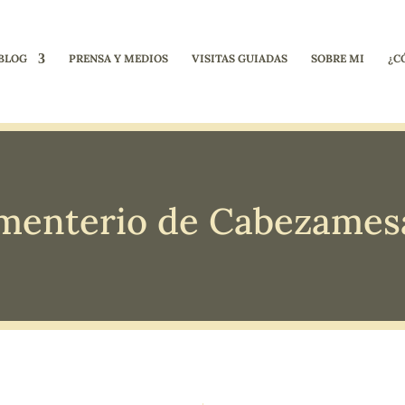
BLOG
PRENSA Y MEDIOS
VISITAS GUIADAS
SOBRE MI
¿C
menterio de Cabezames