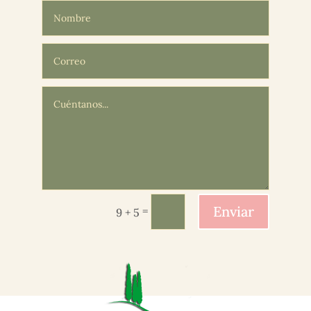
Enviar
=
9 + 5