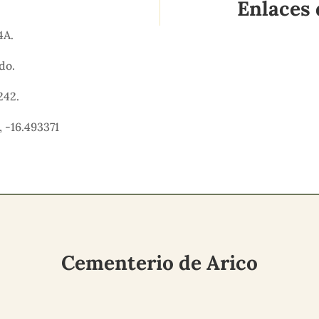
Enlaces 
54A.
ido.
242.
 -16.493371
Cementerio de Arico