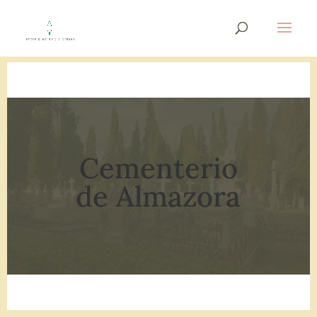
Cementerio
de Almazora