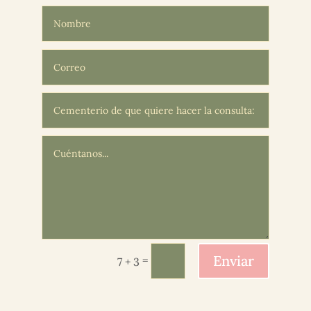
Enviar
=
7 + 3