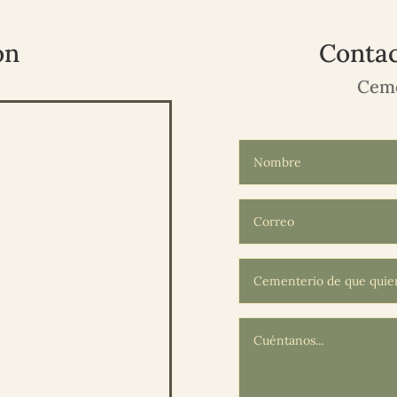
ón
Contac
Ceme