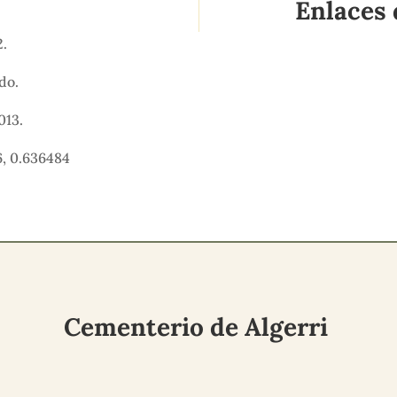
Enlaces 
2.
ido.
013.
, 0.636484
Cementerio de Algerri