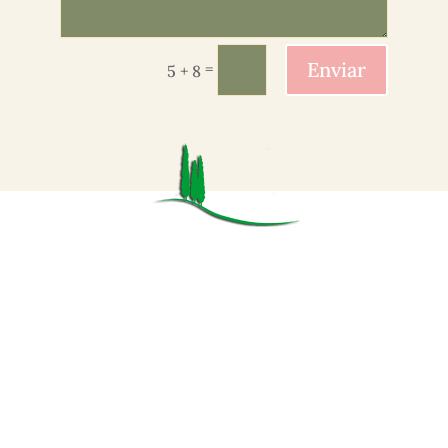
Enviar
=
5 + 8