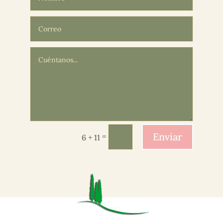
Enviar
=
6 + 11